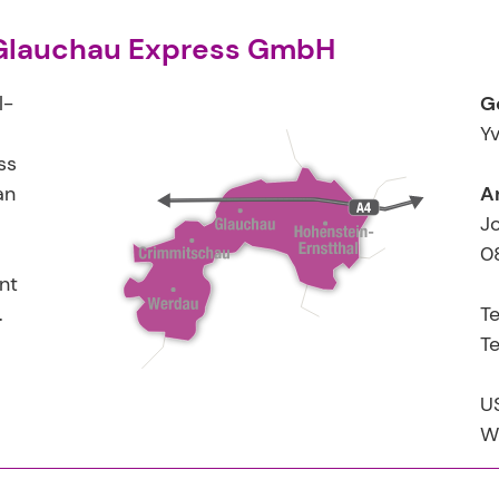
 Glauchau Express GmbH
l-
G
Y
ss
an
An
Jo
0
nt
.
Te
Te
U
W